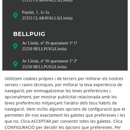
25353
CLARAVALLS
(
Lleida
)
Pujolet, 1, 1r-2a
25353
CLARAVALLS
(
Lleida
)
BELLPUIG
Av Lleida, nº 39 apartament 1º 1ª
25250
BELLPUIG
(
Lleida
)
Av Lleida, nº 39 apartament 1º 2ª
25250
BELLPUIG
(
Lleida
)
Utilitzem cookies pròpies i de tercers per millorar els nostres
serveis i raons tècniques, per millorar la teva experiència de
navegació, per emmagatzemar les teves preferències i,
opcionalment, per mostrar publicitat relacionada amb les
teves preferències mitjançant l'anàlisi dels teus hàbits de
navegació. Hem inclòs algunes opcions de configuració que et
permeten dir-nos exactament les galetes que prefereixes i les
info@bonpasrural.com
que no. Clica ACCEPTAR per consentir totes les galetes. Clica
CONFIGURACIÓ per decidir les opcions que prefereixes. Per