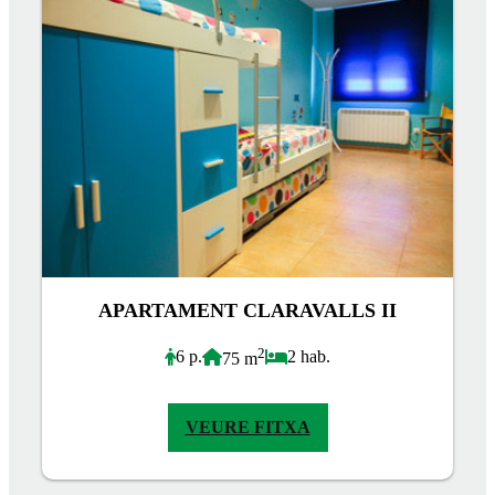
APARTAMENT CLARAVALLS II
2
6 p.
2 hab.
75 m
VEURE FITXA