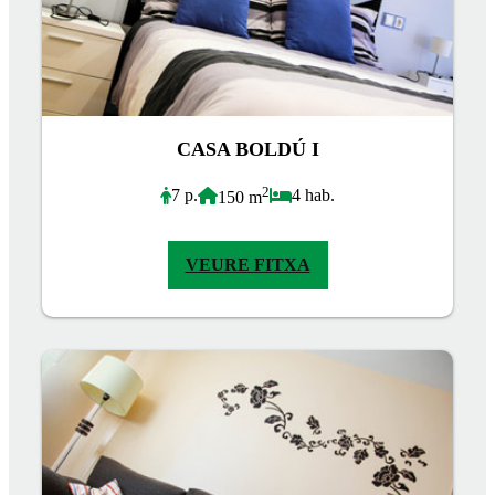
CASA BOLDÚ I
2
7 p.
4 hab.
150 m
VEURE FITXA