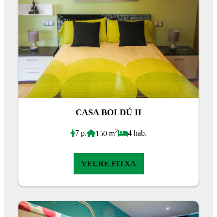
CASA BOLDÚ II
2
7 p.
4 hab.
150 m
VEURE FITXA