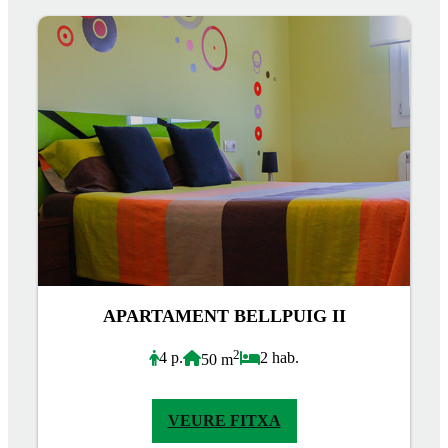
APARTAMENT BELLPUIG II
2
4 p.
2 hab.
50 m
VEURE FITXA