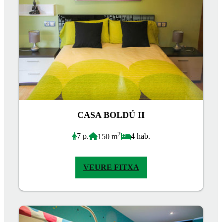
CASA BOLDÚ II
2
7 p.
4 hab.
150 m
VEURE FITXA