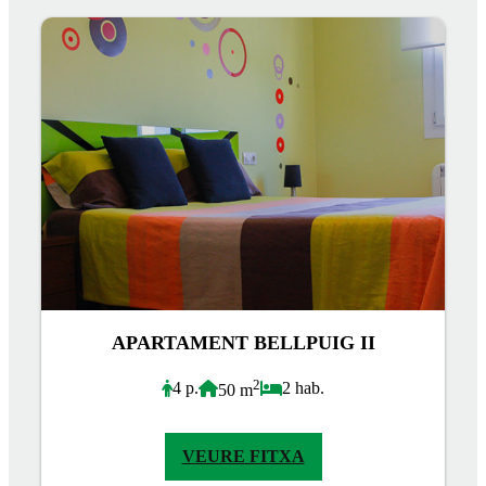
APARTAMENT BELLPUIG II
2
4 p.
2 hab.
50 m
VEURE FITXA