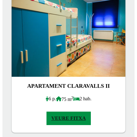
APARTAMENT CLARAVALLS II
2
6 p.
2 hab.
75 m
VEURE FITXA