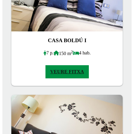
CASA BOLDÚ I
2
7 p.
4 hab.
150 m
VEURE FITXA