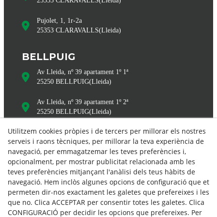
25353
CLARAVALLS
(
Lleida
)
Pujolet, 1, 1r-2a
25353
CLARAVALLS
(
Lleida
)
BELLPUIG
Av Lleida, nº 39 apartament 1º 1ª
25250
BELLPUIG
(
Lleida
)
Av Lleida, nº 39 apartament 1º 2ª
25250
BELLPUIG
(
Lleida
)
Utilitzem cookies pròpies i de tercers per millorar els nostres
serveis i raons tècniques, per millorar la teva experiència de
navegació, per emmagatzemar les teves preferències i,
opcionalment, per mostrar publicitat relacionada amb les
teves preferències mitjançant l'anàlisi dels teus hàbits de
navegació. Hem inclòs algunes opcions de configuració que et
permeten dir-nos exactament les galetes que prefereixes i les
info@bonpasrural.com
que no. Clica ACCEPTAR per consentir totes les galetes. Clica
CONFIGURACIÓ per decidir les opcions que prefereixes. Per