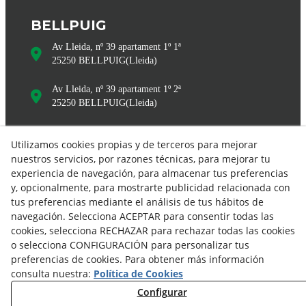
BELLPUIG
Av Lleida, nº 39 apartament 1º 1ª
25250
BELLPUIG
(
Lleida
)
Av Lleida, nº 39 apartament 1º 2ª
25250
BELLPUIG
(
Lleida
)
Utilizamos cookies propias y de terceros para mejorar
nuestros servicios, por razones técnicas, para mejorar tu
experiencia de navegación, para almacenar tus preferencias
y, opcionalmente, para mostrarte publicidad relacionada con
tus preferencias mediante el análisis de tus hábitos de
navegación. Selecciona ACEPTAR para consentir todas las
info@bonpasrural.com
cookies, selecciona RECHAZAR para rechazar todas las cookies
o selecciona CONFIGURACIÓN para personalizar tus
Aviso legal
Política de cookies
preferencias de cookies. Para obtener más información
consulta nuestra:
Política de Cookies
Política de privacidad
Configurar
Declaración de accesibilidad