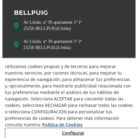
BELLPUIG
Av Lleida, nº 39 apartament 1º 1ª
25250
BELLPUIG
(
Lleida
)
Av Lleida, nº 39 apartament 1º 2ª
25250
BELLPUIG
(
Lleida
)
Utilizamos cookies propias y de terceros para mejorar
nuestros servicios, por razones técnicas, para mejorar tu
experiencia de navegación, para almacenar tus preferencias
y, opcionalmente, para mostrarte publicidad relacionada con
tus preferencias mediante el análisis de tus hábitos de
navegación. Selecciona ACEPTAR para consentir todas las
info@bonpasrural.com
cookies, selecciona RECHAZAR para rechazar todas las cookies
o selecciona CONFIGURACIÓN para personalizar tus
Aviso legal
Política de cookies
preferencias de cookies. Para obtener más información
consulta nuestra:
Política de Cookies
Política de privacidad
Configurar