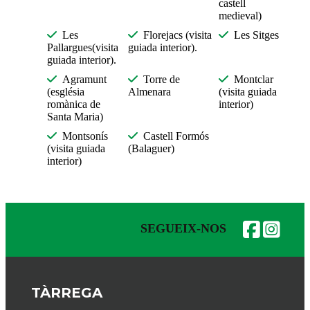
castell
medieval)
Les
Florejacs (visita
Les Sitges
Pallargues(visita
guiada interior).
guiada interior).
Agramunt
Torre de
Montclar
(església
Almenara
(visita guiada
romànica de
interior)
Santa Maria)
Montsonís
Castell Formós
(visita guiada
(Balaguer)
interior)
SEGUEIX-NOS
TÀRREGA