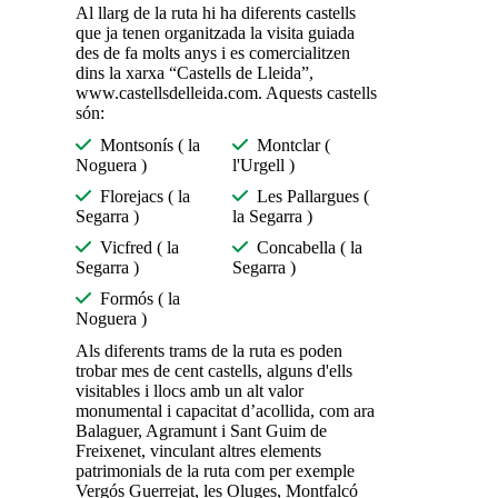
Al llarg de la ruta hi ha diferents castells
que ja tenen organitzada la visita guiada
des de fa molts anys i es comercialitzen
dins la xarxa “Castells de Lleida”,
www.castellsdelleida.com. Aquests castells
són:
Montsonís ( la
Montclar (
Noguera )
l'Urgell )
Florejacs ( la
Les Pallargues (
Segarra )
la Segarra )
Vicfred ( la
Concabella ( la
Segarra )
Segarra )
Formós ( la
Noguera )
Als diferents trams de la ruta es poden
trobar mes de cent castells, alguns d'ells
visitables i llocs amb un alt valor
monumental i capacitat d’acollida, com ara
Balaguer, Agramunt i Sant Guim de
Freixenet, vinculant altres elements
patrimonials de la ruta com per exemple
Vergós Guerrejat, les Oluges, Montfalcó