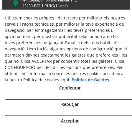
Av Lleida, nº 39 apartament 1º 2ª
25250
BELLPUIG
(
Lleida
)
Utilitzem cookies pròpies i de tercers per millorar els nostres
serveis i raons tècniques, per millorar la teva experiència de
navegació, per emmagatzemar les teves preferències i,
opcionalment, per mostrar publicitat relacionada amb les
teves preferències mitjançant l'anàlisi dels teus hàbits de
navegació. Hem inclòs algunes opcions de configuració que et
permeten dir-nos exactament les galetes que prefereixes i les
info@bonpasrural.com
que no. Clica ACCEPTAR per consentir totes les galetes. Clica
CONFIGURACIÓ per decidir les opcions que prefereixes. Per
Avis legal
Política de cookies
obtenir més informació sobre les nostres cookies accedeix a
la nostra Política de cookies aquí:
Política de Galetes
Política de privacitat
Configurar
Declaració d'accessibilitat
Rebutjar
639 762 555
660 310 345
973 314 720
Acceptar
© 08/2026 BonPasRural - Tots els drets reservats.