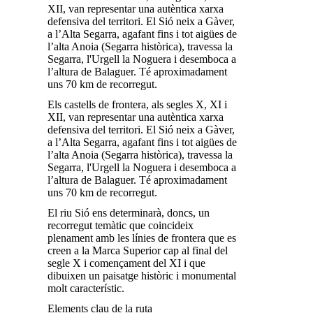
XII, van representar una autèntica xarxa
defensiva del territori. El Sió neix a Gàver,
a l’Alta Segarra, agafant fins i tot aigües de
l’alta Anoia (Segarra històrica), travessa la
Segarra, l'Urgell la Noguera i desemboca a
l’altura de Balaguer. Té aproximadament
uns 70 km de recorregut.
Els castells de frontera, als segles X, XI i
XII, van representar una autèntica xarxa
defensiva del territori. El Sió neix a Gàver,
a l’Alta Segarra, agafant fins i tot aigües de
l’alta Anoia (Segarra històrica), travessa la
Segarra, l'Urgell la Noguera i desemboca a
l’altura de Balaguer. Té aproximadament
uns 70 km de recorregut.
El riu Sió ens determinarà, doncs, un
recorregut temàtic que coincideix
plenament amb les línies de frontera que es
creen a la Marca Superior cap al final del
segle X i començament del XI i que
dibuixen un paisatge històric i monumental
molt característic.
Elements clau de la ruta