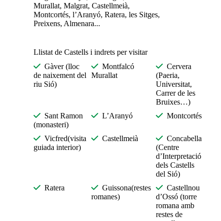
Murallat, Malgrat, Castellmeià,
Montcortés, l’Aranyó, Ratera, les Sitges,
Preixens, Almenara...
Llistat de Castells i indrets per visitar
Gàver (lloc
Montfalcó
Cervera
de naixement del
Murallat
(Paeria,
riu Sió)
Universitat,
Carrer de les
Bruixes…)
Sant Ramon
L’Aranyó
Montcortés
(monasteri)
Vicfred(visita
Castellmeià
Concabella
guiada interior)
(Centre
d’Interpretació
dels Castells
del Sió)
Ratera
Guissona(restes
Castellnou
romanes)
d’Ossó (torre
romana amb
restes de