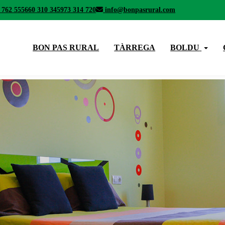
 762 555
660 310 345
973 314 720
info@bonpasrural.com
BON PAS RURAL
TÀRREGA
BOLDU