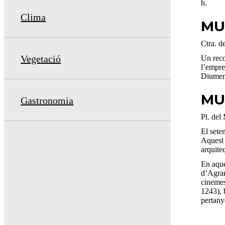
h.
Clima
MU
Ctra. 
Vegetació
Un recor
l’empre
Diumeng
MU
Gastronomia
Pl. del
El sete
Aquest 
arquite
En aque
d’Agram
cinemes
1243), 
pertany