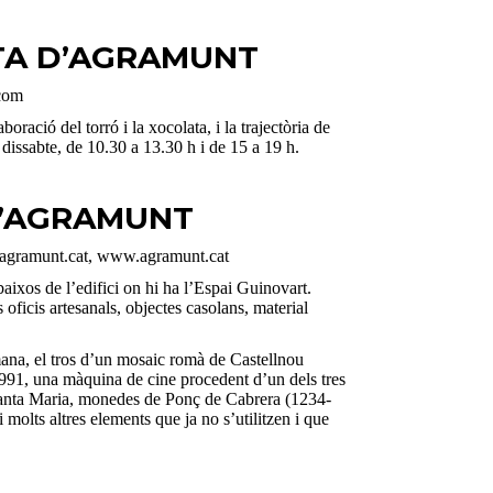
TA D’AGRAMUNT
.com
boració del torró i la xocolata, i la trajectòria de
 dissabte, de 10.30 a 13.30 h i de 15 a 19 h.
D’AGRAMUNT
e@agramunt.cat, www.agramunt.cat
aixos de l’edifici on hi ha l’Espai Guinovart.
ficis artesanals, objectes casolans, material
mana, el tros d’un mosaic romà de Castellnou
1991, una màquina de cine procedent d’un dels tres
e Santa Maria, monedes de Ponç de Cabrera (1234-
molts altres elements que ja no s’utilitzen i que