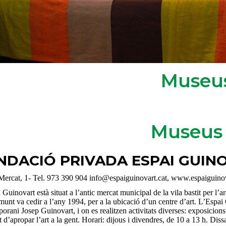
Museu
Museus
NDACIÓ PRIVADA ESPAI GUI
 Mercat, 1- Tel. 973 390 904 info@espaiguinovart.cat, www.espaiguinov
 Guinovart està situat a l’antic mercat municipal de la vila bastit per l
unt va cedir a l’any 1994, per a la ubicació d’un centre d’art. L’Espai 
orani Josep Guinovart, i on es realitzen activitats diverses: exposicions
t d’apropar l’art a la gent. Horari: dijous i divendres, de 10 a 13 h. Di