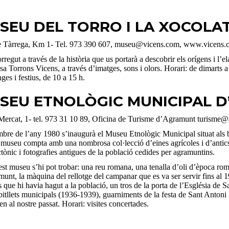
SEU DEL TORRO I LA XOCOLA
de Tàrrega, Km 1- Tel. 973 390 607, museu@vicens.com, www.vicens
regut a través de la història que us portarà a descobrir els orígens i l’ela
sa Torrons Vicens, a través d’imatges, sons i olors. Horari: de dimarts a
es i festius, de 10 a 15 h.
SEU ETNOLÒGIC MUNICIPAL 
 Mercat, 1- tel. 973 31 10 89, Oficina de Turisme d’Agramunt turism
mbre de l’any 1980 s’inaugurà el Museu Etnològic Municipal situat als b
museu compta amb una nombrosa col·lecció d’eines agrícoles i d’antics o
ctònic i fotografies antigues de la població cedides per agramuntins.
st museu s’hi pot trobar: una reu romana, una tenalla d’oli d’època ro
unt, la màquina del rellotge del campanar que es va ser servir fins al 
 que hi havia hagut a la població, un tros de la porta de l’Església d
bitllets municipals (1936-1939), guarniments de la festa de Sant Antoni i 
en al nostre passat. Horari: visites concertades.